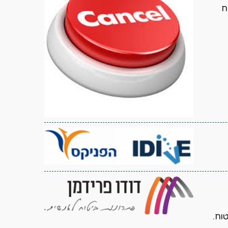
ח
וח.