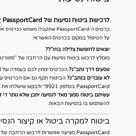
לרכישת ביטוח נסיעות של PassportCard
ל
כרטיס
ה-PassportCard שתקבלו משמש ככרטיס אשראי. במקרה הצורך חברת הביטוח טוענת כסף לכרטיס ואתם
על הטיפול במקום בכרטיס האשראי.
יוצאים לחופשת צלילה בחו"ל?
מומלץ לרכוש ביטוח נסיעות עם הרחבה של "ספורט אתג
נוסעים דרך נתב"ג?
הכרטיס ימתין לכם בעמדה של PassportCard בשדה התעופה.
לא עוברים בנתב"ג?
הביטוח תקף גם אם הכרטיס עד
PassportCard בטלפון 9921* ולבקש שישלחו את הכרטיס לביתכם. הכרטיס יוכל לשמש אתכם לנסיעות נוספות.
עשיתם ביטוח סמוך מאד לנסיעה יתכן שלא נותר די זמ
להשתמש בו בנסיעות הבאות.
ביטוח למקרה ביטול או קיצור הנסי
PassportCard מציעה אפשרות לרכוש הר